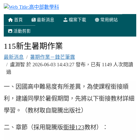
高中部數學科
首頁
最新消息
檔案下載
常用網站
活動剪影
115新生暑期作業
最新消息
暑期作業－鋒芒筆露
盧淵智 於 2026-06-03 14:43:27 發布，已有 1149 人次閱讀
過
一、因國高中難易度有所差異，為使課程銜接順
利，建議同學於暑假期間，先將以下銜接教材詳細
學習。（教材取自龍騰出版社）
二、章節（採用龍騰版
銜接123
教材）：