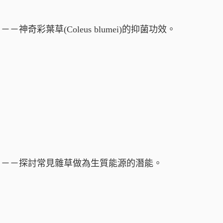
彩葉草(Coleus blumei)的抑菌功效。
。－－探討常見雜草做為生質能源的潛能。