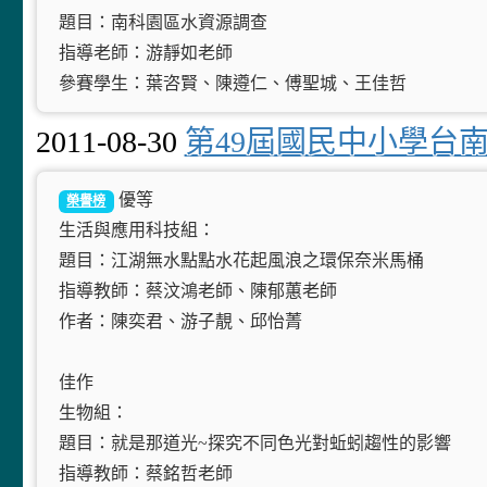
題目：南科園區水資源調查
指導老師：游靜如老師
參賽學生：葉咨賢、陳遵仁、傅聖城、王佳哲
2011-08-30
第49屆國民中小學台
優等
榮譽榜
生活與應用科技組：
題目：江湖無水點點水花起風浪之環保奈米馬桶
指導教師：蔡汶鴻老師、陳郁蕙老師
作者：陳奕君、游子靚、邱怡菁
佳作
生物組：
題目：就是那道光~探究不同色光對蚯蚓趨性的影響
指導教師：蔡銘哲老師