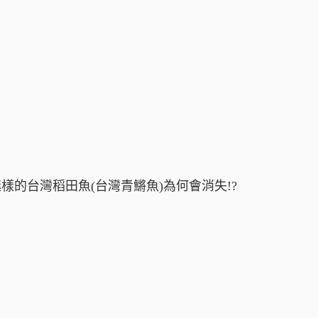
的台灣稻田魚(台灣青鱂魚)為何會消失!?