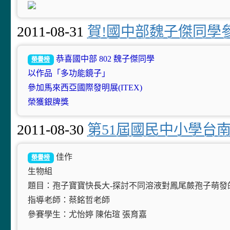
2011-08-31
賀!國中部魏子傑同學參
恭喜國中部 802 魏子傑同學
榮譽榜
以作品「多功能鏡子」
參加馬來西亞國際發明展(ITEX)
榮獲銀牌獎
2011-08-30
第51屆國民中小學台
佳作
榮譽榜
生物組
題目：孢子寶寶快長大-探討不同溶液對鳳尾蕨孢子萌發
指導老師：蔡銘哲老師
參賽學生：尤怡婷 陳佑瑄 張育嘉