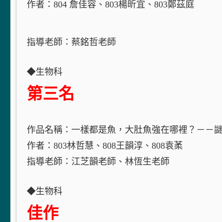
作者：804 詹佳容、803楊昕宜、803鄭茲庭
指導老師：蔡銘哲老師
◆生物科
第三名
作品名稱：一樣都是魚，大肚魚強在哪裡？－－謎樣
作者：803林哲慧、808王韻淳、808袁葇
指導老師：江芝韻老師、林恆生老師
◆生物科
佳作