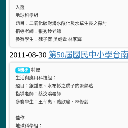
入選
地球科學組
題目：二氧化碳對海水酸化及水草生長之探討
指導老師：張秀鈴老師
參賽學生：魏子傑 吳威霆 林家輝
2011-08-30
第50屆國民中小學台
特優
榮譽榜
生活與應用科技組：
題目：銀鍾罩、水布衫之房子的退熱貼
指導老師：蔡汶鴻老師
參賽學生：王芊惠、蕭欣瑜、林修毅
佳作
地球科學組：