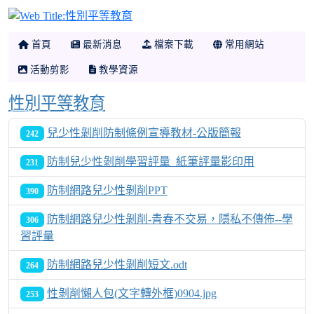
性別平等教育
首頁
最新消息
檔案下載
常用網站
活動剪影
教學資源
性別平等教育
兒少性剝削防制條例宣導教材-公版簡報
242
防制兒少性剝削學習評量_紙筆評量影印用
231
防制網路兒少性剝削PPT
390
防制網路兒少性剝削-青春不交易，隱私不傳佈--學
306
習評量
防制網路兒少性剝削短文.odt
264
性剝削懶人包(文字轉外框)0904.jpg
253