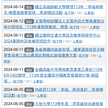
2024-06-14
國立高雄師範大學辦理113年「幸福有晴
轉知
天-揪愛逃脫蜜室情」單身聯誼活動
(
翁于翔
/ 232 /
人事室
)
2024-06-12
文藻學校財團法人文藻外語大學推廣部台
轉知
南分部招生「113年暑期密集班」簡章
(
翁于翔
/ 227 /
人事室
)
2024-06-11
國立陽明交通大學語言教學與研究中心
轉知
2024暑期外語進修班招生中
(
翁于翔
/ 192 /
人事室
)
2024-06-11
為振興國內旅遊市場，國軍退除役官兵輔
轉知
導委員會三高山農場近期推出旅宿優惠方案
(
翁于翔
/ 188 /
人
事室
)
2024-06-11
全國高級中等學校教育產業工會於113年
轉知
6月14日辦理「113年度全國高中職教育發展研討會-南區
場」
(
翁于翔
/ 187 /
人事室
)
2024-06-05
內政部113年「幸福，來得真好」單身聯
轉知
誼活動
(
翁于翔
/ 334 /
人事室
)
2024-06-05
元智大學113學年度「淨零碳排永續發展
轉知