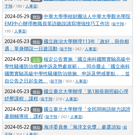
于翔
/ 180 /
人事室
)
2024-05-29
中華大學學校財團法人中華大學觀光學院
轉知
EMI中心辦理教職員英語聽說讀寫增強技巧工作坊
(
翁于翔
/
195 /
人事室
)
2024-05-23
國立政治大學辦理113年「政好，與你相
轉知
遇」單身聯誼一日遊活動
(
翁于翔
/ 262 /
人事室
)
2024-05-23
核定公告實施「國立南科國際實驗高級中
公告
學性騷擾防治措施申訴及懲處規範」，同步廢止「國立南科
國際實驗高級中學性騷擾防治措施、申訴及懲戒要點」，並
自公告之日起生效。
(
翁于翔
/ 303 /
人事室
)
2024-05-23
國立臺北大學辦理「第1期長期照顧心理
轉知
紓壓課程」課程
(
翁于翔
/ 218 /
人事室
)
2024-05-23
國立臺北大學辦理「全民閩南語能力認證
轉知
暑期輔導班」課程
(
翁于翔
/ 202 /
人事室
)
2024-05-22
海洋委員會「海洋文化獎」參選須知
(
翁
轉知
于翔
/ 214 /
人事室
)