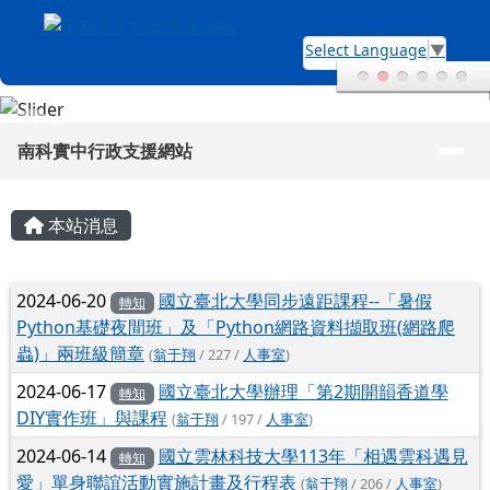
南科實中行政支援網站
跳至主內容區
Select Language
▼
導覽列
南科實中行政支援網站
頁尾區域
主內容區域
本站消息
文章列表
2024-06-20
國立臺北大學同步遠距課程--「暑假
轉知
Python基礎夜間班」及「Python網路資料擷取班(網路爬
蟲)」兩班級簡章
(
翁于翔
/ 227 /
人事室
)
2024-06-17
國立臺北大學辦理「第2期開韻香道學
轉知
DIY實作班」與課程
(
翁于翔
/ 197 /
人事室
)
2024-06-14
國立雲林科技大學113年「相遇雲科遇見
轉知
愛」單身聯誼活動實施計畫及行程表
(
翁于翔
/ 206 /
人事室
)