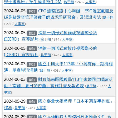
學士後專班」招生簡章招生DM
(
翁于翔
/ 243 /
人事室
)
2024-06-05
CEO國際認證中心舉辦「ESG溫室氣體及
轉知
碳足跡盤查管理師種子師資認證研習會」及認證考試
(
翁于翔
/ 271 /
人事室
)
2024-06-05
消除一切形式種族歧視國際公約
轉知
(ICERD）宣導影片
(
翁于翔
/ 314 /
人事室
)
2024-06-05
消除一切形式種族歧視國際公約
轉知
(ICERD）宣導影片
(
翁于翔
/ 476 /
人事室
)
2024-06-03
國立中興大學113年「中興有你，期待相
轉知
遇」單身聯誼活動
(
翁于翔
/ 408 /
人事室
)
2024-06-03
財政部南區國稅局113年未婚同仁聯誼活
轉知
動「南國。夏日戀習曲」實施計畫及報名表
(
翁于翔
/ 277 /
人
事室
)
2024-05-29
國立臺北大學辦理「日本不凋花手作班」
轉知
課程
(
翁于翔
/ 246 /
人事室
)
2024-05-29
國立高雄師範大學傑出校友推薦文件
(
翁
轉知