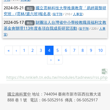
2024-05-21
國立雲林科技大學推廣教育「易經羅盤研
轉知
究班」(雲林/週六班)報名表
(
翁于翔
/ 210 /
人事室
)
2024-05-17
財團法人台灣省中小學校教職員福利文教
轉知
基金會辦理113年度各項自我成長研習活動
(
翁于翔
/ 220 /
人事
室
)
第一頁
上一頁
(目前頁次)
«
‹
1
2
3
4
5
6
7
8
9
10
下一頁
最後頁
›
»
https://hs.nnkieh.tn.edu.tw/modules/tadnews/rss.php
國立南科實中
地址：744094 臺南市新市區西拉雅大道
888 巷 1 號 電話：06-5052916 傳真：06-5052917