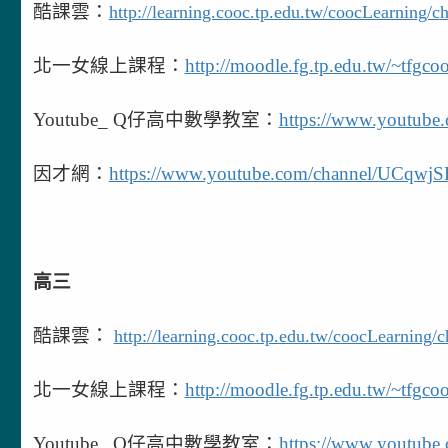
酷課雲：
http://learning.cooc.tp.edu.tw/coocLearning/
北一女線上課程：
http://moodle.fg.tp.edu.tw/~tfgcoo
Youtube_
Q
仔高中數學教室：
https://www.youtu
因才網：
https://www.youtube.com/channel/UCqwjS
高三
酷課雲
：
http://learning.cooc.tp.edu.tw/coocLearning/
北一女線上課程：
http://moodle.fg.tp.edu.tw/~tfgcoo
Youtube_
Q
仔高中數學教室：
https://www.youtu