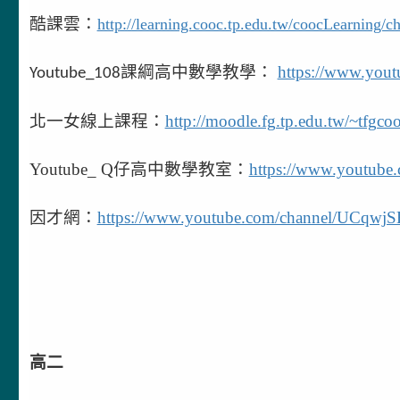
酷課雲：
http://learning.cooc.tp.edu.tw/coocLearning/
課綱高中數學教學：
https://www.yo
Youtube_108
北一女線上課程：
http://moodle.fg.tp.edu.tw/~tfgcoo
Youtube_
Q
仔高中數學教室：
https://www.youtu
因才網：
https://www.youtube.com/channel/UCqwjS
高二