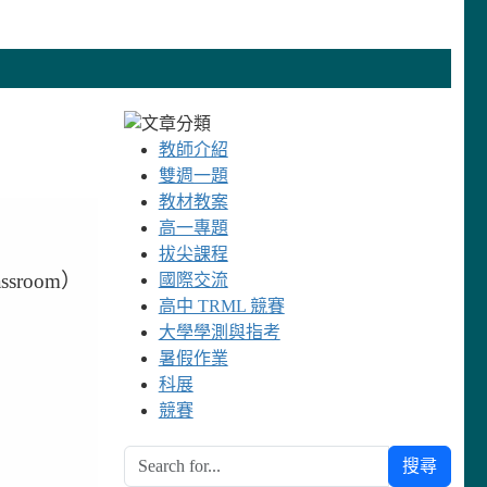
教師介紹
雙週一題
教材教案
高一專題
拔尖課程
assroom）
國際交流
高中 TRML 競賽
大學學測與指考
暑假作業
科展
競賽
搜尋