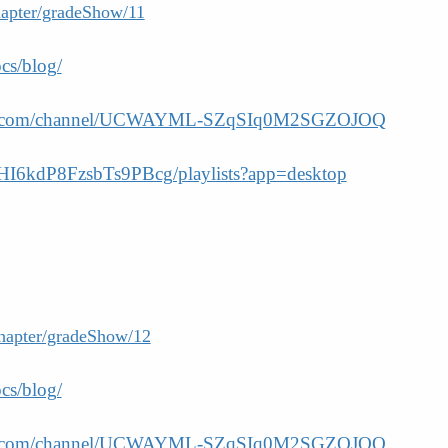
chapter/gradeShow/11
cs/blog/
be.com/channel/UCWAYML-SZqSIq0M2SGZOJOQ
HI6kdP8FzsbTs9PBcg/playlists?app=desktop
chapter/gradeShow/12
cs/blog/
be.com/channel/UCWAYML-SZqSIq0M2SGZOJOQ