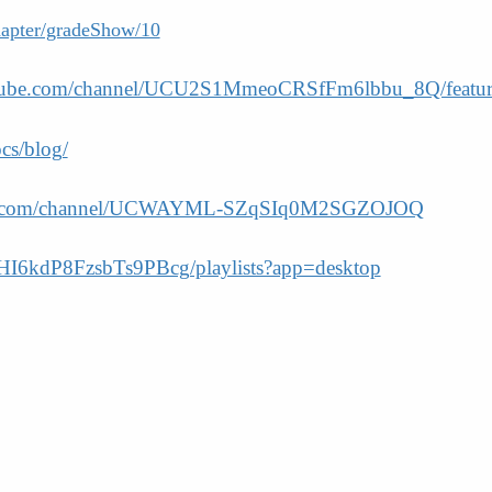
chapter/gradeShow/10
utube.com/channel/UCU2S1MmeoCRSfFm6lbbu_8Q/featur
cs/blog/
be.com/channel/UCWAYML-SZqSIq0M2SGZOJOQ
HI6kdP8FzsbTs9PBcg/playlists?app=desktop