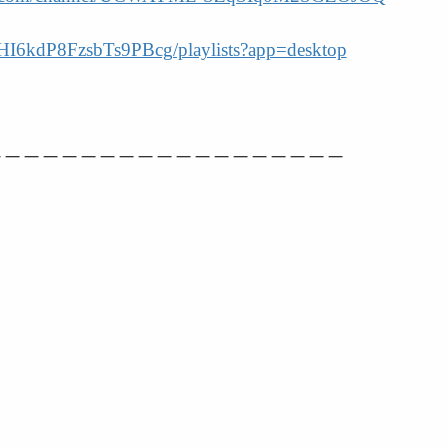
HI6kdP8FzsbTs9PBcg/playlists?app=desktop
－－－－－－－－－－－－－－－－－－－