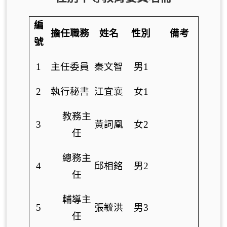
編
擔任職務
姓名
性別
備考
號
1
主任委員
秦文智
男1
2
執行秘書
江宜襄
女1
教務主
3
黃詞凰
女2
任
總務主
4
邱相銘
男2
任
輔導主
5
張毓洪
男3
任