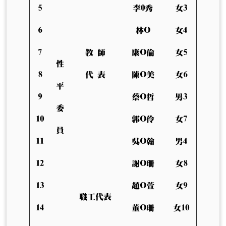
5
李0秀
女3
6
林O
女4
7
教 師
康O倫
女5
性
8
代 表
陳O美
女6
平
9
蔡O哲
男3
委
10
郭O伶
女7
員
11
吳O翰
男4
12
謝O珊
女8
13
趙O萱
女9
職工代表
14
董O珊
女10