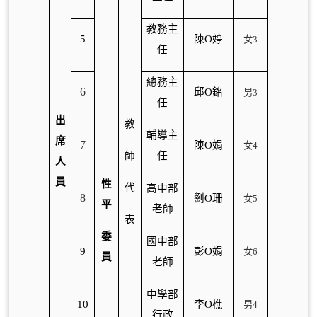
教務主
5
陳O婷
女3
任
總務主
6
邱O銘
男3
任
出
教
輔導主
席
7
陳O娟
女4
師
任
人
員
性
代
高中部
8
劉O珊
女5
平
老師
表
委
國中部
9
彭O娟
女6
員
老師
中學部
10
李O樵
男4
行政