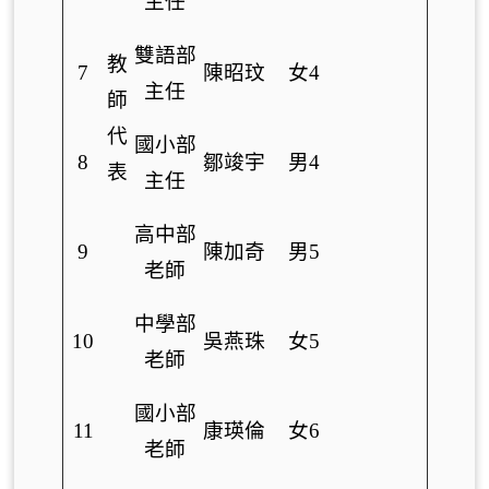
主任
雙語部
教
7
陳昭玟
女4
主任
師
代
國小部
8
鄒竣宇
男4
表
主任
高中部
9
陳加奇
男5
老師
中學部
10
吳燕珠
女5
老師
國小部
11
康瑛倫
女6
老師