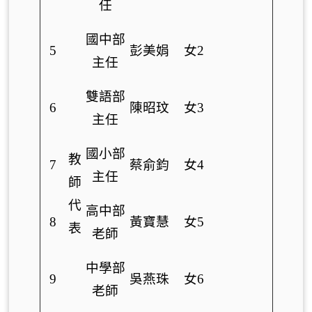
任
國中部
5
彭美娟
女2
主任
雙語部
6
陳昭玟
女3
主任
國小部
教
7
蔡俞鈞
女4
主任
師
代
高中部
8
黃寶慧
女5
表
老師
中學部
9
吳燕珠
女6
老師