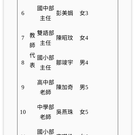
國中部
6
彭美娟
女3
主任
雙語部
教
7
陳昭玟
女4
主任
師
代
國小部
8
鄒竣宇
男4
表
主任
高中部
9
陳加奇
男5
老師
中學部
10
吳燕珠
女5
老師
國小部