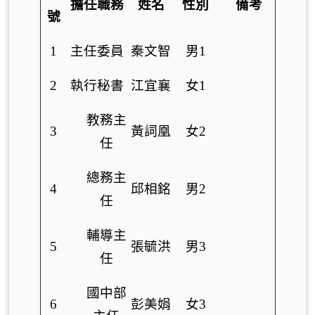
擔任職務
姓名
性別
備考
號
1
主任委員
秦文智
男1
2
執行秘書
江宜襄
女1
教務主
3
黃詞凰
女2
任
總務主
4
邱相銘
男2
任
輔導主
5
張毓洪
男3
任
國中部
6
彭美娟
女3