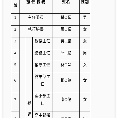
擔 任 職 務
姓名
性別
號
1
主任委員
蔡O輝
男
2
執行秘書
張O輝
女
3
教務主任
黃O凰
女
4
總務主任
邱O銘
男
5
輔導主任
林O瑩
女
雙語部主
6
楊O慈
女
任
國小部主
7
康O倫
女
教
任
師
高中部老