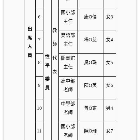
國小部
6
康O倫
女3
主任
出
教
雙語部
席
7
楊O慈
女4
師
主任
人
員
性
代
圖書館
8
吳O珠
女5
平
主任
表
委
高中部
9
陳O美
女6
員
老師
中學部
10
曾O家
男4
老師
國小部
11
陳O珊
女7
老師