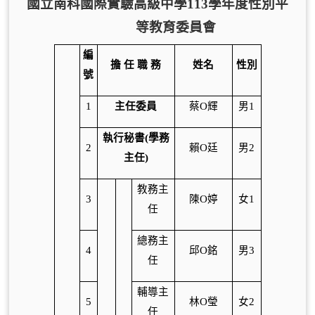
國立南科國際實驗高級中學
113
學年度
性別平
等教育委員會
編
擔 任 職 務
姓名
性別
號
1
主任委員
蔡O輝
男1
執行秘書(學務
2
賴O廷
男2
主任)
教務主
3
陳O婷
女1
任
總務主
4
邱O銘
男3
任
輔導主
5
林O瑩
女2
任