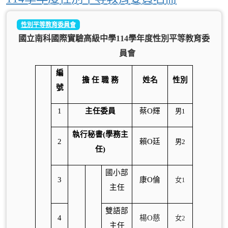
性別平等教育委員會
國立南科國際實驗高級中學114學年度性別平等教育委
員會
編
擔 任 職 務
姓名
性別
號
1
主任委員
蔡O輝
男1
執行秘書(學務主
2
賴O廷
男2
任)
國小部
3
康O倫
女1
主任
雙語部
4
楊O慈
女2
主任