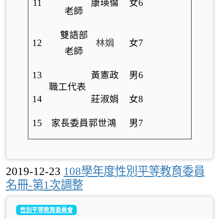
11
康瑛倫
女6
老師
雙語部
12
林娟
女7
老師
13
黃憲政
男6
職工代表
14
莊淑娟
女8
15
家長委員郭世鴻
男7
2019-12-23
108學年度性別平等教育委員
名冊-第1次調整
性別平等教育委員會