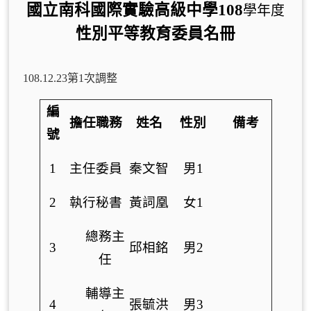
國立南科國際實驗高級中學108
學年度
性別平等教育委員名冊
108.12.23第1次調整
編
擔任職務
姓名
性別
備考
號
1
主任委員
秦文智
男1
2
執行秘書
黃詞凰
女1
總務主
3
邱相銘
男2
任
輔導主
4
張毓洪
男3