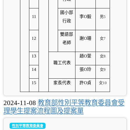
國小部
11
李O毅
男5
行政
雙語部
12
謝O珊
女7
老師
13
趙O萱
女8
職工代表
14
張O玲
女9
15
家長代表
許O貞
女10
2024-11-08
教育部性別平等教育委員會受
理學生提案流程圖及提案單
性別平等教育委員會