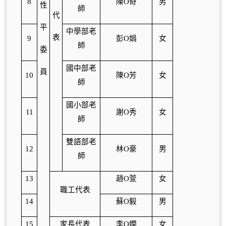
8
陳O奇
男
性
師
代
平
中學部老
表
9
彭O娟
女
師
委
國中部老
員
10
陳O芳
女
師
國小部老
11
謝O秀
女
師
雙語部老
12
林O豪
男
師
13
趙O萱
女
職工代表
14
蘇O毅
男
15
家長代表
李O嫻
女