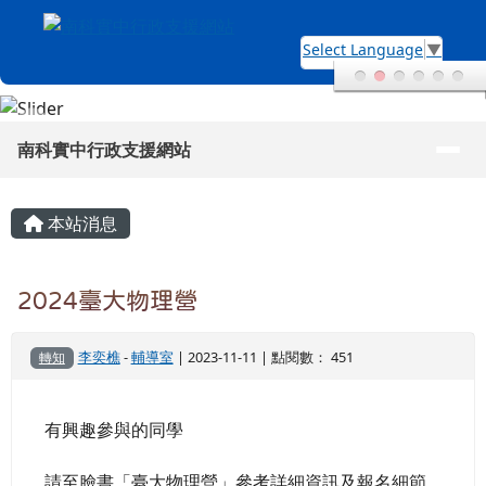
南科實中行政支援網站
跳至主內容區
Select Language
▼
導覽列
南科實中行政支援網站
頁尾區域
主內容區域
本站消息
2024臺大物理營
李奕樵
-
輔導室
| 2023-11-11 | 點閱數： 451
轉知
有興趣參與的同學
請至臉書「臺大物理營」參考詳細資訊及報名細節