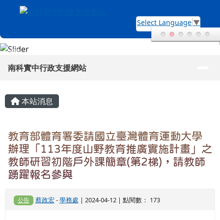
南科實中行政支援網站
跳至主內容區
Select Language
▼
導覽列
南科實中行政支援網站
頁尾區域
主內容區域
本站消息
教育部體育署委請國立臺灣體育運動大學
辦理「113年度山野教育推廣實施計畫」之
教師研習初階戶外課簡章(第2梯)，請教師
踴躍報名參與
蔡政宏
-
學務處
| 2024-04-12 | 點閱數： 173
公告