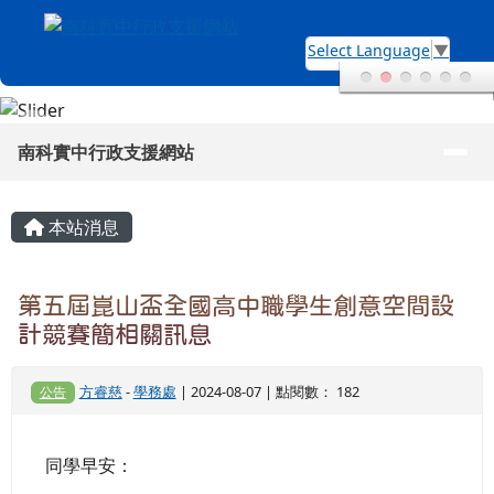
南科實中行政支援網站
跳至主內容區
Select Language
▼
導覽列
南科實中行政支援網站
頁尾區域
主內容區域
本站消息
第五屆崑山盃全國高中職學生創意空間設
計競賽簡相關訊息
方睿慈
-
學務處
| 2024-08-07 | 點閱數： 182
公告
同學早安：