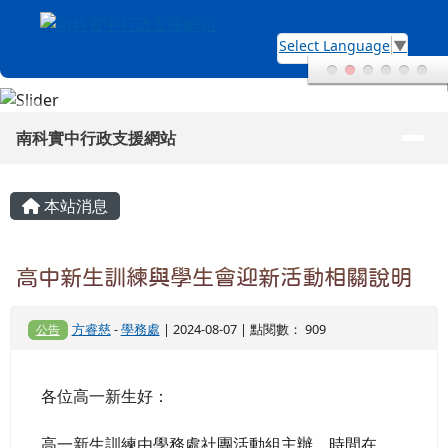
南科實中行政支援網站
跳至主內容區
Select Language
▼
導覽列
南科實中行政支援網站
頁尾區域
主內容區域
本站消息
高中新生訓練與學生會迎新活動相關說明
方睿慈
-
學務處
| 2024-08-07 | 點閱數： 909
公告
各位高一新生好：
高一新生訓練由學務處社團活動組主辦，時間在