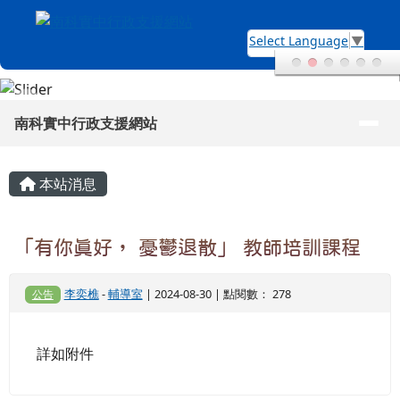
南科實中行政支援網站
跳至主內容區
Select Language
▼
導覽列
南科實中行政支援網站
頁尾區域
主內容區域
本站消息
「有你真好， 憂鬱退散」 教師培訓課程
李奕樵
-
輔導室
| 2024-08-30 | 點閱數： 278
公告
詳如附件