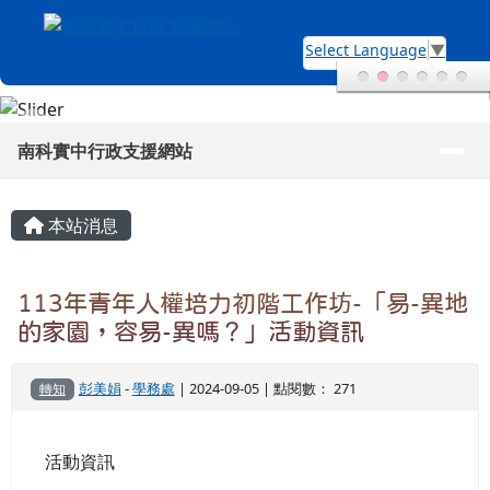
南科實中行政支援網站
跳至主內容區
Select Language
▼
導覽列
南科實中行政支援網站
頁尾區域
主內容區域
本站消息
113年青年人權培力初階工作坊-「易-異地
的家園，容易-異嗎？」活動資訊
彭美娟
-
學務處
| 2024-09-05 | 點閱數： 271
轉知
活動資訊