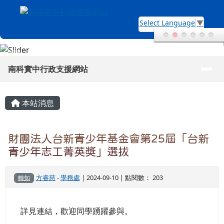
南科實中行政支援網站
跳至主內容區
Select Language
▼
導覽列
南科實中行政支援網站
頁尾區域
主內容區域
本站消息
財團法人台新青少年基金會第25屆「台新
青少年志工菁英獎」選拔
方睿慈
-
學務處
| 2024-09-10 | 點閱數： 203
轉知
詳見連結，歡迎同學踴躍參與。