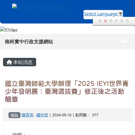
南科實中行政支援網站
跳至主內容區
Select Language
▼
導覽列
南科實中行政支援網站
頁尾區域
主內容區域
本站消息
國立臺灣師範大學辦理「2025 IEYI世界青
少年發明展：臺灣選拔賽」修正後之活動
簡章
陳育琪
-
國中部
| 2024-09-16 | 點閱數： 377
轉知
說明：