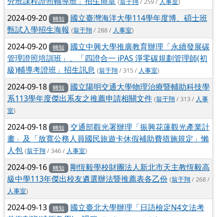
分班課程證照輔導班」招生簡章
(
翁于翔
/ 259 /
人事室
)
2024-09-20
國立臺灣海洋大學114學年度博、碩士班
轉知
甄試入學招生海報
(
翁于翔
/ 288 /
人事室
)
2024-09-20
國立中興大學推廣教育辦理「永續發展碳
轉知
管理證照培訓班」、「四證合一 iPAS 淨零碳規劃管理師(初
級)輔導考證班」招生訊息
(
翁于翔
/ 315 /
人事室
)
2024-09-18
國立陽明交通大學物理治療暨輔助科技學
轉知
系113學年度傑出系友之推薦申請相關文件
(
翁于翔
/ 313 /
人事
室
)
2024-09-18
交通部觀光署辦理「振興花蓮觀光產業計
轉知
畫」及「放寬公務人員國民旅遊卡休假補助費措施規定」懶
人包
(
翁于翔
/ 346 /
人事室
)
2024-09-16
剛恆毅學校財團法人新北市天主教恆毅高
轉知
級中學113年傑出校友遴選辦法暨推薦表各乙份
(
翁于翔
/ 268 /
人事室
)
2024-09-13
國立臺北大學辦理「日語檢定N4文法考
轉知