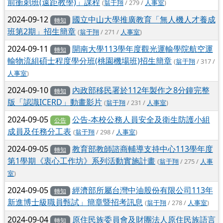
前衝刺班(遠距教學)」課程
(
翁于翔
/ 279 /
人事室
)
2024-09-12
國立中山大學推廣教育「無人機人才養成
轉知
班第2期」招生簡章
(
翁于翔
/ 271 /
人事室
)
2024-09-11
開南大學113學年度觀光運輸學院航空運
轉知
輸物流組碩士程度學分班(桃園機場班)招生簡章
(
翁于翔
/ 317 /
人事室
)
2024-09-10
內政部移民署於112年製作之8分鐘完整
轉知
版「認識ICERD」動畫影片
(
翁于翔
/ 231 /
人事室
)
2024-09-05
公告-本校公務人員安全及衛生防護小組
公告
成員及任務分工表
(
翁于翔
/ 298 /
人事室
)
2024-09-05
教育部教師諮商輔導支持中心113學年度
轉知
第1學期《衷心工作坊》系列活動實施計畫
(
翁于翔
/ 275 /
人事
室
)
2024-09-05
經濟部所屬台灣中油股份有限公司113年
轉知
新進博士級職員甄試」簡章暨招考訊息
(
翁于翔
/ 278 /
人事室
)
2024-09-04
原住民族委員會及財團法人原住民族語言
轉知