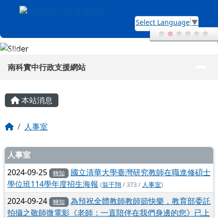
南科實中行政支援網站
跳至主內容區
Select Language
▼
導覽列
南科實中行政支援網站
頁尾區域
主內容區域
本站消息
回首頁
人事室
文章列表
人事室
2024-09-25
國立清華大學臺灣研究教師在職進修碩士
轉知
學位班114學年度招生海報
(
翁于翔
/ 373 /
人事室
)
2024-09-24
為預祝全體教師教師節快樂，教育部委託
轉知
拍攝之敬師微電影《老師：一直陪伴在我們身邊的您》已上