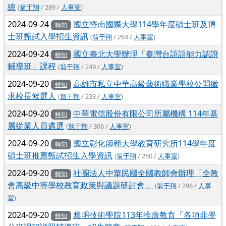
線
(
翁于翔
/ 289 /
人事室
)
2024-09-24
國立暨南國際大學114學年度碩士班及博
轉知
士班甄試入學招生資訊
(
翁于翔
/ 264 /
人事室
)
2024-09-24
國立臺北大學辦理「臺灣台語語能力認證
轉知
輔導班」課程
(
翁于翔
/ 249 /
人事室
)
2024-09-20
高雄市私立中華高級藝術職業學校公開徵
轉知
求校長候選人
(
翁于翔
/ 233 /
人事室
)
2024-09-20
中華電信股份有限公司所屬機構 114年基
轉知
層從業人員遴選
(
翁于翔
/ 306 /
人事室
)
2024-09-20
國立彰化師範大學教育研究所114學年度
轉知
碩士班推薦甄試招生入學資訊
(
翁于翔
/ 250 /
人事室
)
2024-09-20
社團法人中華民國全國教師會辦理「全教
轉知
會高級中等學校教育政策與議題研討會」
(
翁于翔
/ 296 /
人事
室
)
2024-09-20
黎明技術學院113年推廣教育「各項非學
轉知