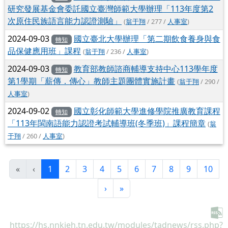
研究發展基金會委託國立臺灣師範大學辦理「113年度第2
次原住民族語言能力認證測驗」
(
翁于翔
/ 277 /
人事室
)
2024-09-03
國立臺北大學辦理「第二期飲食養身與食
轉知
品保健應用班」課程
(
翁于翔
/ 236 /
人事室
)
2024-09-03
教育部教師諮商輔導支持中心113學年度
轉知
第1學期「薪傳．傳心」教師主題團體實施計畫
(
翁于翔
/ 290 /
人事室
)
2024-09-02
國立彰化師範大學進修學院推廣教育課程
轉知
「113年閩南語能力認證考試輔導班(冬季班)」課程簡章
(
翁
于翔
/ 260 /
人事室
)
(目前頁次)
«
‹
1
2
3
4
5
6
7
8
9
10
下一頁
最後頁
›
»
https://hs.nnkieh.tn.edu.tw/modules/tadnews/rss.php?