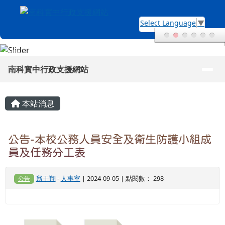
南科實中行政支援網站
跳至主內容區
Select Language
▼
導覽列
南科實中行政支援網站
頁尾區域
主內容區域
本站消息
公告-本校公務人員安全及衛生防護小組成
員及任務分工表
翁于翔
-
人事室
| 2024-09-05 | 點閱數： 298
公告