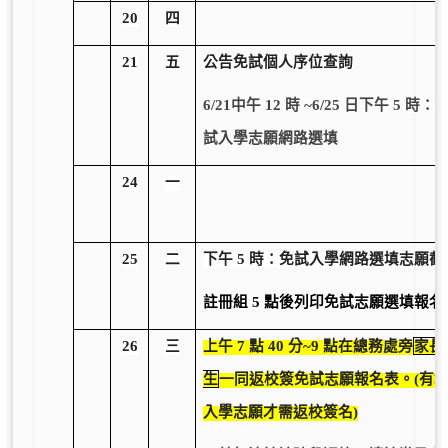
20
四
21
五
公告免試個人序位查詢
6/21
中午 12 時 ~6/25 日下午 5 時
試入學志願網路選填
24
一
25
二
下午 5 時：免試入學網路選填志願截
註冊組 5 點後列印免試志願選填報名
26
三
上午 7 點 40 分~9 點在總務處旁
家長
生
一同返校簽免試志願報名表。(有
入學志願才需返校簽名)