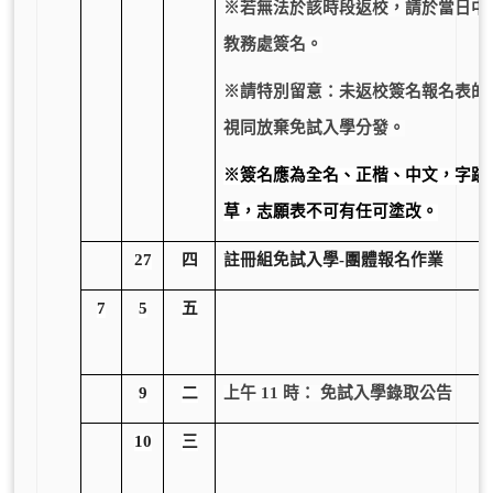
※若無法於該時段返校，請於當日中
教務處簽名。
※
請特別留意：未返校簽名報名表的
視同放棄免試入學分發。
※簽名應為全名、正楷、中文，字跡
草，志願表不可有任可塗改。
27
四
註冊組免試入學-團體報名作業
7
5
五
9
二
上午 11 時： 免試入學錄取公告
10
三