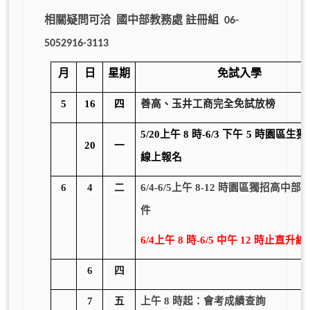
相關疑問可洽
國中部教務處
註冊組
06-
5052916-3113
月
日
星期
免試入學
5
16
四
善高、玉井工商完全免試放榜
5/20
上午 8 時-6/3 下午 5 時園區生
20
一
線上報名
6
4
二
6/4-6/5
上午 8-12 時園區獨招高中部
件
6/4
上午 8 時-6/5 中午 12 時止直升
6
四
7
五
上午 8 時起：會考成績查詢