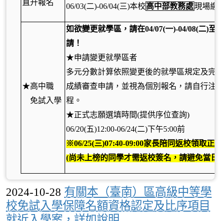
直升報名
06/03(
二)-06/04(三)本校
高中部教務處
現場繳
如欲變更就學區，請在04/07(一)-04/08(二
請！
★申請變更就學區者
多元分數計算依照變更後的就學區規定及完
★高中職
成績審查申請，並視為個別報名，請自行注
免試入學
程。
★正式志願選填時間(提供序位查詢)
06/20(五)12:00-06/24(二)下午5:00前
※
06/25(
三)07:40-09:00家長陪同返校領
(尚未上榜的同學才需返校簽名，請避免當日
2024-10-28
有關本（臺南）區高級中等學
校免試入學保障名額資格認定及比序項目
就近入學案，詳如說明