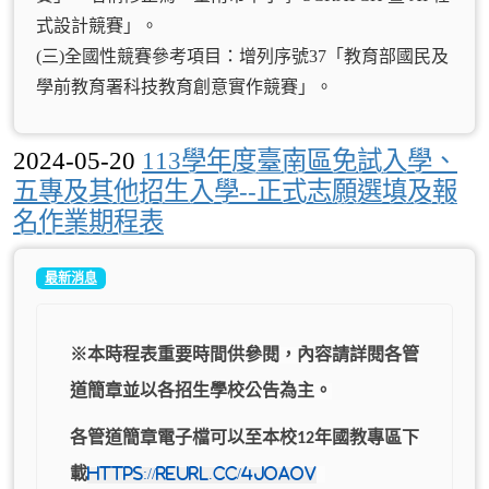
式設計競賽」。
(三)全國性競賽參考項目：增列序號37「教育部國民及
學前教育署科技教育創意實作競賽」。
2024-05-20
113學年度臺南區免試入學、
五專及其他招生入學--正式志願選填及報
名作業期程表
最新消息
※本時程表重要時間
供
參閱，內容請詳閱各管
道簡章並以各招生學校公告為主。
各管道簡章電子檔可以至本校
年國教專區下
12
載
https://reurl.cc/4joaov