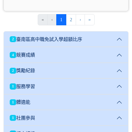
(目前頁次)
下一頁
最後頁
«
‹
1
2
›
»
臺南區高中職免試入學超額比序
2
競賽成績
4
獎勵紀錄
2
服務學習
1
體適能
1
社團參與
1