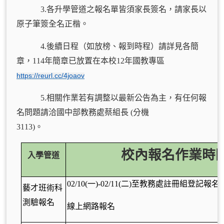
3.各升學管道之報名單皆須家長簽名，請家長以
原子筆簽全名正楷。
4.後續日程（如放榜、報到時程）請詳見各簡
章，114年簡章已放置在本校12年國教專區
https://reurl.cc/4joaov
5.相關作業若有調整以最新公告為主，有任何報
名問題請洽國中部教務處蔡組長 (分機
3113)。
校內報名作業時
入學管道
02/10(
一)-02/11(二)至教務處註冊組登記報名
藝才班術科
測驗報名
線上網路報名