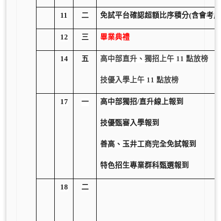
11
二
免試
平
台確
認
超
額
比序積
分
(
含
會考
成
12
三
畢業典禮
14
五
高中部直升、獨招上午 11 點放榜
技優入學上午 11 點放榜
17
一
高中部獨招/直升線上報到
技優甄審入學報到
善高、玉井工商完全免試報到
特色招生專業群科甄選報到
18
二